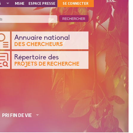
MON
S
MSHE
ESPACE PRESSE
SE CONNECTER
COMPTE
ANQUE
Annuaire national
DES CHERCHEURS
ONNÉES
Répertoire des
PROJETS DE RECHERCHE
CHERCHE
PRI FIN DE VIE