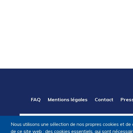
PIED
FAQ
Mentions légales
Contact
Pres
DE
PAGE
Nous utilisons une sélection de nos propres cookies et de 
de ce site web : des cookies essentiels, qui sont nécessaires