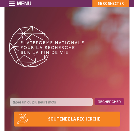
MENU
MON
Aller
SE CONNECTER
au
COMPTE
contenu
principal
SOUTENEZ LA RECHERCHE