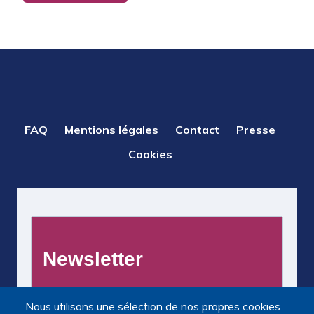
PIED
FAQ
Mentions légales
Contact
Presse
DE
Cookies
PAGE
Nous utilisons une sélection de nos propres cookies