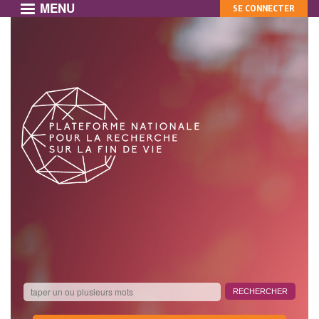
MENU
MON
Aller
SE CONNECTER
au
COMPTE
contenu
principal