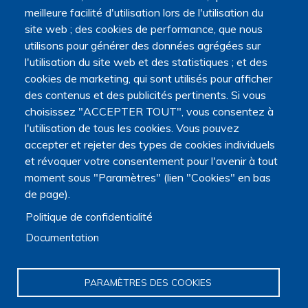
meilleure facilité d'utilisation lors de l'utilisation du
site web ; des cookies de performance, que nous
utilisons pour générer des données agrégées sur
La Plateforme est soutenue par le ministère de
l'utilisation du site web et des statistiques ; et des
l'Enseignement supérieur, de la Recherche et de l'Espace,
cookies de marketing, qui sont utilisés pour afficher
par le ministère de la Santé, des Familles, de l'Autonomie
des contenus et des publicités pertinents. Si vous
et des Personnes handicapées.
choisissez "ACCEPTER TOUT", vous consentez à
Elle est portée par la Maison des sciences humaines et
l'utilisation de tous les cookies. Vous pouvez
environnementales (MSHE) Claude Nicolas Ledoux de
accepter et rejeter des types de cookies individuels
l'Université Marie et Louis Pasteur.
et révoquer votre consentement pour l'avenir à tout
moment sous "Paramètres" (lien "Cookies" en bas
de page).
Politique de confidentialité
Documentation
PARAMÈTRES DES COOKIES