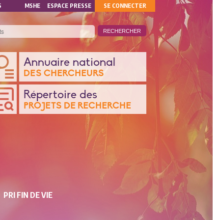
MON
S
MSHE
ESPACE PRESSE
SE CONNECTER
COMPTE
ANQUE
Annuaire national
DES CHERCHEURS
ONNÉES
Répertoire des
PROJETS DE RECHERCHE
CHERCHE
PRI FIN DE VIE