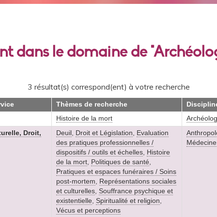
ant dans le domaine de "Archéolo
3 résultat(s) correspond(ent) à votre recherche
rvice
Thèmes de recherche
Disciplin
Histoire de la mort
Archéolog
relle, Droit,
Deuil
,
Droit et Législation
,
Evaluation
Anthropol
des pratiques professionnelles /
Médecine 
dispositifs / outils et échelles
,
Histoire
de la mort
,
Politiques de santé
,
Pratiques et espaces funéraires / Soins
post-mortem
,
Représentations sociales
et culturelles
,
Souffrance psychique et
existentielle
,
Spiritualité et religion
,
Vécus et perceptions