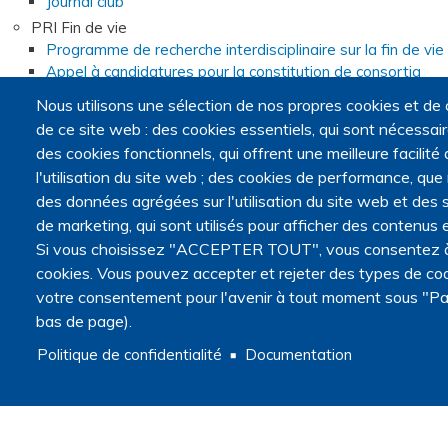
Journal club
PRI Fin de vie
Programme de recherche interdisciplinaire sur la fin de vie
Appel à candidatures pour la constitution de consortia
Consortia
Nous utilisons une sélection de nos propres cookies et de 
Webinaires du programme de recherche interdisciplinaire
de ce site web : des cookies essentiels, qui sont nécessaires
Foire aux questions sur l'appel à candidatures
des cookies fonctionnels, qui offrent une meilleure facilité d
Opportunités
l'utilisation du site web ; des cookies de performance, que
Appels à projets
des données agrégées sur l'utilisation du site web et des s
Appels à communications
de marketing, qui sont utilisés pour afficher des contenus e
Appels à articles
Si vous choisissez "ACCEPTER TOUT", vous consentez à l'
Master recherche Fins de vie et médecine palliative
cookies. Vous pouvez accepter et rejeter des types de coo
Annonces
votre consentement pour l'avenir à tout moment sous "Pa
Navigation secondaire
bas de page).
Actualités
Articles
Politique de confidentialité
Documentation
Agenda
Méthodologie
Recherche qualitative ou quantitative ?
Cadre légal et éthique de la recherche