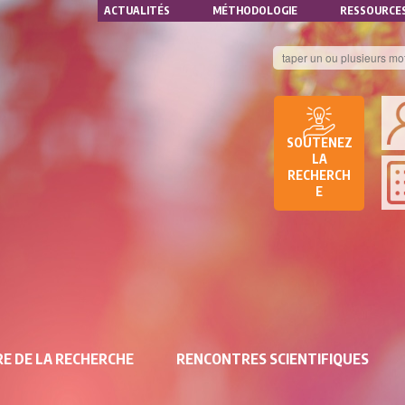
NAVIGATION
Aller
ACTUALITÉS
MÉTHODOLOGIE
RESSOURCE
au
SECONDAIRE
contenu
principal
B
DE
SOUTENEZ
D
LA
RECHERCH
DE
E
RE
E DE LA RECHERCHE
RENCONTRES SCIENTIFIQUES