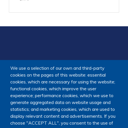
We use a selection of our own and third-party
cookies on the pages of this website: essential
cookies, which are necessary for using the website;
functional cookies, which improve the user
experience; performance cookies, which we use to
generate aggregated data on website usage and
statistics; and marketing cookies, which are used to
PIED
FAQ
Terms of use
Contact
Press room
display relevant content and advertisements. If you
DE
choose "ACCEPT ALL", you consent to the use of
Cookies