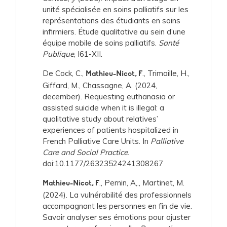
unité spécialisée en soins palliatifs sur les
représentations des étudiants en soins
infirmiers. Étude qualitative au sein d’une
équipe mobile de soins palliatifs.
Santé
Publique
, I61-XII.
De Cock, C.,
., Trimaille, H.,
Mathieu-Nicot, F
Giffard, M., Chassagne, A. (2024,
december). Requesting euthanasia or
assisted suicide when it is illegal: a
qualitative study about relatives’
experiences of patients hospitalized in
French Palliative Care Units. In
Palliative
Care and Social Practice
.
doi:10.1177/26323524241308267
., Pernin, A,., Martinet, M.
Mathieu-Nicot, F
(2024). La vulnérabilité des professionnels
accompagnant les personnes en fin de vie.
Savoir analyser ses émotions pour ajuster