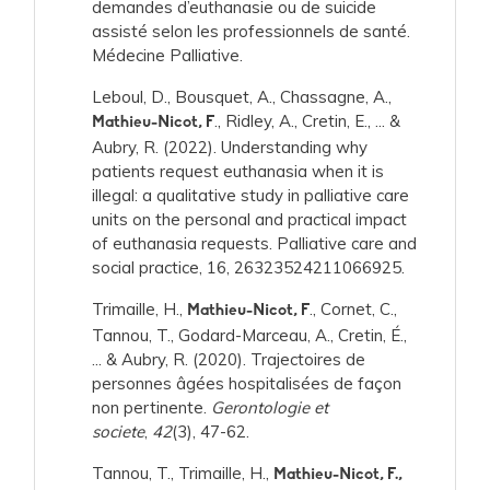
demandes d’euthanasie ou de suicide
assisté selon les professionnels de santé.
Médecine Palliative.
Leboul, D., Bousquet, A., Chassagne, A.,
., Ridley, A., Cretin, E., ... &
Mathieu-Nicot, F
Aubry, R. (2022). Understanding why
patients request euthanasia when it is
illegal: a qualitative study in palliative care
units on the personal and practical impact
of euthanasia requests. Palliative care and
social practice, 16, 26323524211066925.
Trimaille, H.,
., Cornet, C.,
Mathieu-Nicot, F
Tannou, T., Godard-Marceau, A., Cretin, É.,
... & Aubry, R. (2020). Trajectoires de
personnes âgées hospitalisées de façon
non pertinente.
Gerontologie et
societe
,
42
(3), 47-62.
Tannou, T., Trimaille, H.,
Mathieu-Nicot, F.,