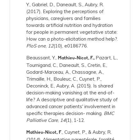
Y., Gabriel, D., Daneault, S., Aubry, R.
(2017). Exploring the perceptions of
physicians, caregivers and families
towards artificial nutrition and hydration
for people in permanent vegetative state:
How can a photo-elicitation method help?.
PloS one
,
12
(10), e0186776.
Beaussant, Y.,
Pazart, L.,
Mathieu-Nicot, F.,
Tournigand, C., Daneault, S., Cretin, E.,
Godard-Marceau, A., Chassagne, A.,
Trimaille, H., Bouleuc, C., Cuynet, P.,
Deconinck, E., Aubry, A. (2015). Is shared
decision-making vanishing at the end-of-
life? A descriptive and qualitative study of
advanced cancer patients' involvement in
specific therapies decision- making.
BMC
Palliative Care
,
14
(1), 1-12.
., Cuynet, P., & Aubry, R.
Mathieu-Nicot, F
(2014). Alimentation parentérale, l’oralité