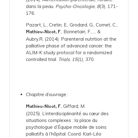
dans la peau.
Psycho-Oncologie
,
8
(3), 171-
176.
Pazart, L., Cretin, E., Grodard, G., Cornet, C.,
., Bonnetain, F., ... &
Mathieu-Nicot, F
Aubry,R. (2014). Parenteral nutrition at the
palliative phase of advanced cancer: the
ALIM-K study protocol for a randomized
controlled trial.
Trials
,
15
(1), 370.
Chapitre d’ouvrage :
.,
Giffard, M.
Mathieu-Nicot, F
(2025). L’interdisciplinarité au cœur des
situations complexes : la place du
psychologue d’Équipe mobile de soins
palliatifs à l’hôpital. Coord. Karl-Léo