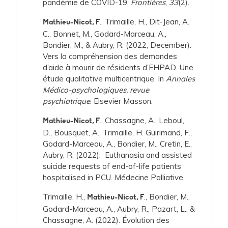
pandémie de COVID-19.
Frontières
,
33
(2).
., Trimaille, H., Dit-Jean, A.
Mathieu-Nicot, F
C., Bonnet, M., Godard-Marceau, A.,
Bondier, M., & Aubry, R. (2022, December).
Vers la compréhension des demandes
d’aide à mourir de résidents d’EHPAD. Une
étude qualitative multicentrique. In
Annales
Médico-psychologiques, revue
psychiatrique
. Elsevier Masson.
., Chassagne, A., Leboul,
Mathieu-Nicot, F
D., Bousquet, A., Trimaille, H. Guirimand, F.,
Godard-Marceau, A., Bondier, M., Cretin, E.,
Aubry, R. (2022). Euthanasia and assisted
suicide requests of end-of-life patients
hospitalised in PCU. Médecine Palliative.
Trimaille, H.,
., Bondier, M.,
Mathieu-Nicot, F
Godard-Marceau, A., Aubry, R., Pazart, L., &
Chassagne, A. (2022). Évolution des