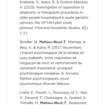
Koeberle, S., Aubry, R., & Godard-Marceau,
A. (2020). Investigation of opposition to
diagnostic or therapeutic procedures in
older people hospitalized in acute geriatric
services: the OPTAH pilot study
protocol.
Pilot and Feasibility Studies
,
6
(1),
1-11.
Bondier, M.,
., Mariage, A.,
Mathieu-Nicot, F
Bioy, A., & Aubry, R. (2017, November).
L’impact psychologique de la douleur en
soins palliatifs: entre majoration de
l’angoisse de mort et renforcement du
sentiment d’existence, un impact
psychologique complexe. In
Annales
Médico-psychologiques, revue
psychiatrique
. Elsevier Masson.
Cretin, E., Pazart, L., Rousseau, M. C., Noé,
A., Decavel, P., Chassagne, A., Godard, A.,
Trimaille, H.,
., Beaussant,
Mathieu-Nicot, F