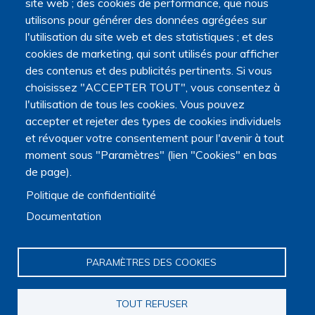
site web ; des cookies de performance, que nous
utilisons pour générer des données agrégées sur
l'utilisation du site web et des statistiques ; et des
cookies de marketing, qui sont utilisés pour afficher
Navigation principale
des contenus et des publicités pertinents. Si vous
Qui sommes nous ?
choisissez "ACCEPTER TOUT", vous consentez à
Présentation
l'utilisation de tous les cookies. Vous pouvez
Organisation
accepter et rejeter des types de cookies individuels
Stratégie scientifique
et révoquer votre consentement pour l'avenir à tout
Observatoire de la recherche
moment sous "Paramètres" (lien "Cookies" en bas
Panorama de la recherche
de page).
Annuaire des chercheurs
Annuaire des chercheurs internationaux
Politique de confidentialité
Répertoire des projets
Documentation
Répertoire des thèses
Répertoire des projets européens
Publications des membres
PARAMÈTRES DES COOKIES
Cartographie de la recherche
Rencontres scientifiques
Journées scientifiques
TOUT REFUSER
Journées jeunes chercheurs