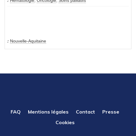
Hématologie
,
Oncologie
,
Soins palliatifs
Nouvelle-Aquitaine
PIED
FAQ
Mentions légales
Contact
Presse
DE
Cookies
PAGE