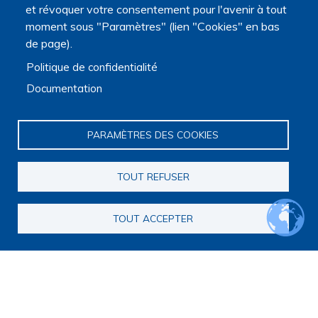
et révoquer votre consentement pour l'avenir à tout
moment sous "Paramètres" (lien "Cookies" en bas
de page).
Politique de confidentialité
Documentation
PARAMÈTRES DES COOKIES
TOUT REFUSER
TOUT ACCEPTER
La Plateforme est soutenue par le ministère de
l'Enseignement supérieur, de la Recherche et de l'Espace,
par le ministère de la Santé, des Familles, de l'Autonomie