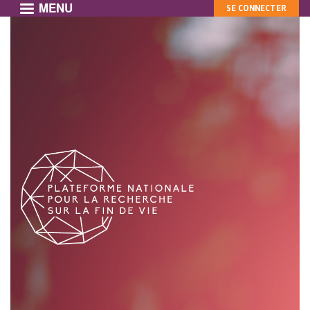
MENU
MON
Aller
SE CONNECTER
au
COMPTE
contenu
principal