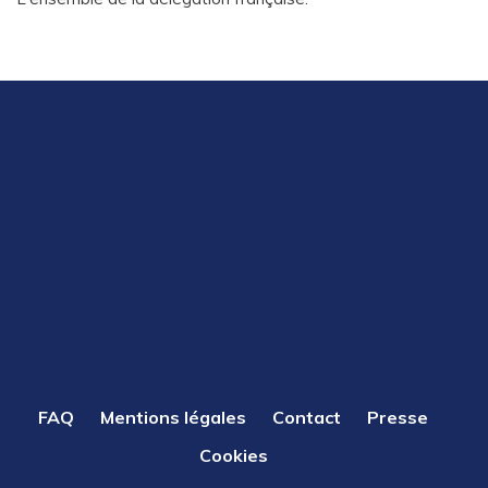
PIED
FAQ
Mentions légales
Contact
Presse
DE
Cookies
PAGE