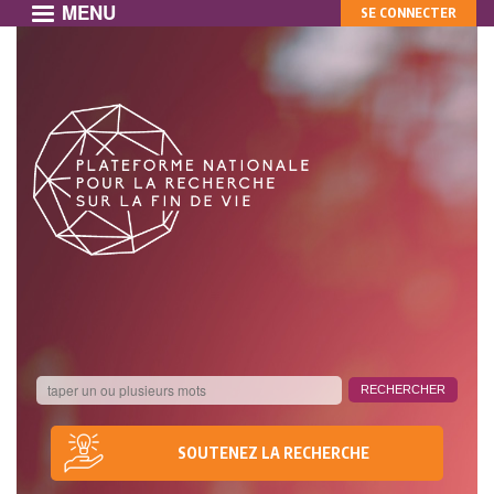
MENU
MON
Aller
SE CONNECTER
au
COMPTE
contenu
principal
SOUTENEZ LA RECHERCHE