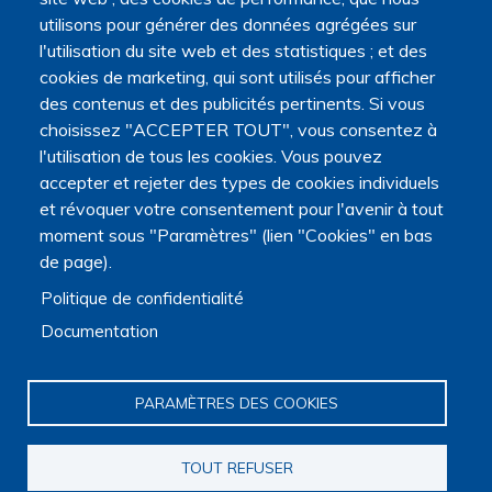
Navigation principale
utilisons pour générer des données agrégées sur
Qui sommes nous ?
l'utilisation du site web et des statistiques ; et des
Présentation
cookies de marketing, qui sont utilisés pour afficher
Organisation
des contenus et des publicités pertinents. Si vous
Stratégie scientifique
choisissez "ACCEPTER TOUT", vous consentez à
Observatoire de la recherche
l'utilisation de tous les cookies. Vous pouvez
Panorama de la recherche
accepter et rejeter des types de cookies individuels
Annuaire des chercheurs
Annuaire des chercheurs internationaux
et révoquer votre consentement pour l'avenir à tout
Répertoire des projets
moment sous "Paramètres" (lien "Cookies" en bas
Répertoire des thèses
de page).
Répertoire des projets européens
Politique de confidentialité
Publications des membres
Cartographie de la recherche
Documentation
Rencontres scientifiques
Journées scientifiques
PARAMÈTRES DES COOKIES
Journées jeunes chercheurs
Journées francophones internationales
Webinaires
TOUT REFUSER
Journal club