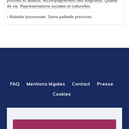
proches et aidants
,
Accompagnement des soignants
,
Qualité
de vie
,
Représentations sociales et culturelles
Maladie lysosomale, Soins palliatifs précoces
PIED
FAQ
Mentions légales
Contact
Presse
DE
Cookies
PAGE