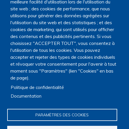
meilleure facilité d'utilisation lors de l'utilisation du
site web ; des cookies de performance, que nous
Navigation principale
utilisons pour générer des données agrégées sur
Qui sommes nous ?
l'utilisation du site web et des statistiques ; et des
Présentation
cookies de marketing, qui sont utilisés pour afficher
Organisation
des contenus et des publicités pertinents. Si vous
Stratégie scientifique
choisissez "ACCEPTER TOUT", vous consentez à
Observatoire de la recherche
l'utilisation de tous les cookies. Vous pouvez
Panorama de la recherche
accepter et rejeter des types de cookies individuels
Annuaire des chercheurs
et révoquer votre consentement pour l'avenir à tout
Annuaire des chercheurs internationaux
moment sous "Paramètres" (lien "Cookies" en bas
Répertoire des projets
de page).
Répertoire des thèses
Répertoire des projets européens
Politique de confidentialité
Publications des membres
Documentation
Cartographie de la recherche
Rencontres scientifiques
Journées scientifiques
PARAMÈTRES DES COOKIES
Journées jeunes chercheurs
Journées francophones internationales