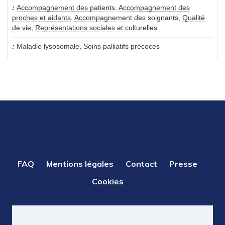
Accompagnement des patients
,
Accompagnement des
proches et aidants
,
Accompagnement des soignants
,
Qualité
de vie
,
Représentations sociales et culturelles
Maladie lysosomale, Soins palliatifs précoces
PIED
FAQ
Mentions légales
Contact
Presse
DE
Cookies
PAGE