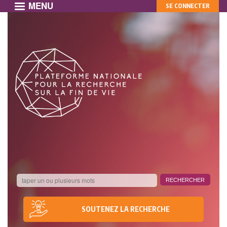
MENU
MON
Aller
SE CONNECTER
au
COMPTE
contenu
principal
SOUTENEZ LA RECHERCHE